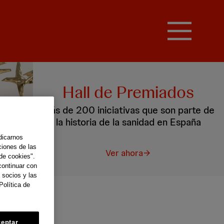
Hall de Premiados
Más de 200 iniciativas que son parte de
la historia de la sanidad en España
dicarnos
ciones de las
Ver ahora
de cookies".
continuar con
 socios y las
Política de
eptar