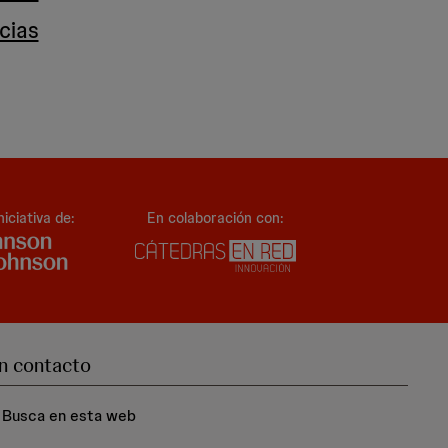
cias
niciativa de:
En colaboración con:
n contacto
Busca en esta web