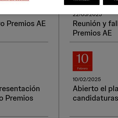
22/05/2025
ro Premios AE
Reunión y fal
Premios AE
10/02/2025
presentación
Abierto el p
ro Premios
candidaturas