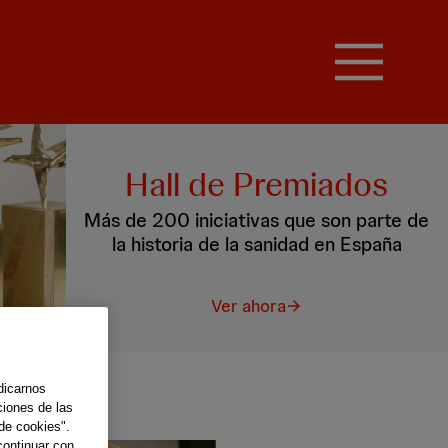
Hall de Premiados
Más de 200 iniciativas que son parte de
la historia de la sanidad en España
Ver ahora
dicarnos
ciones de las
de cookies".
continuar con