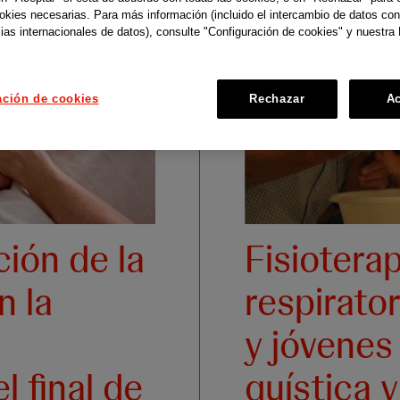
ookies necesarias. Para más información (incluido el intercambio de datos con
ias internacionales de datos), consulte "Configuración de cookies" y nuestra 
ación de cookies
Rechazar
Ac
ión de la
Fisioterap
n la
respirator
d
y jóvenes
l final de
quística 