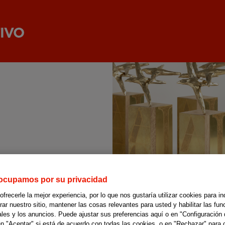
ocupamos por su privacidad
recerle la mejor experiencia, por lo que nos gustaría utilizar cookies para in
r nuestro sitio, mantener las cosas relevantes para usted y habilitar las fun
ales y los anuncios. Puede ajustar sus preferencias aquí o en "Configuración 
en "Aceptar" si está de acuerdo con todas las cookies, o en "Rechazar" para 