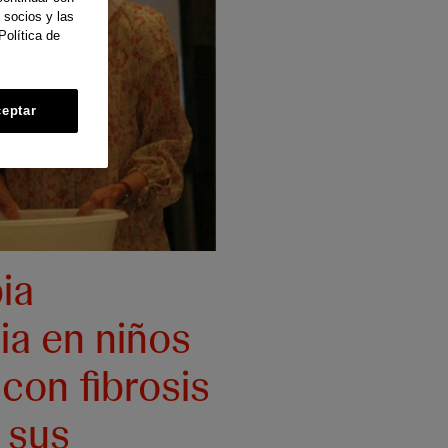
 socios y las
Política de
eptar
ia
ia en niños
 con fibrosis
y sus