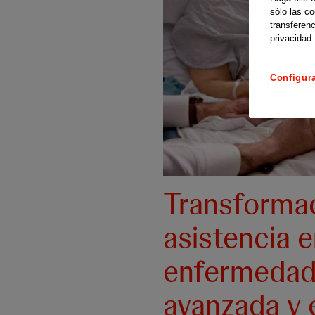
sólo las c
transferenc
privacidad.
Configur
Transformac
asistencia e
enfermeda
avanzada y e