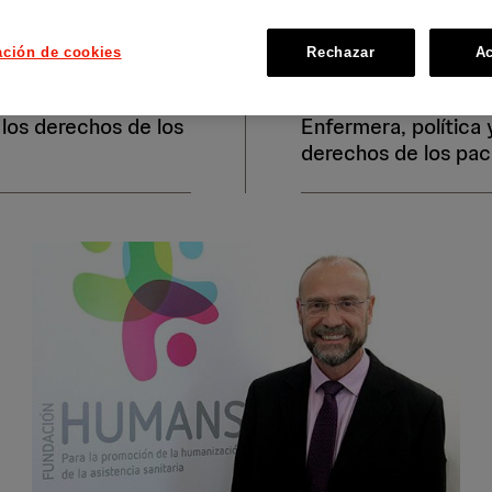
hez Caro
Concepció
ación de cookies
Rechazar
Ac
 los derechos de los
Enfermera, política y
derechos de los pac