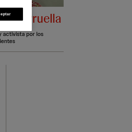
n Tarruella
eptar
 activista por los
ientes