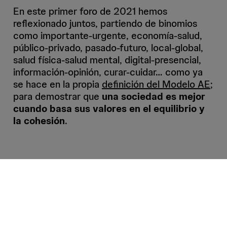
En este primer foro de 2021 hemos
reflexionado juntos, partiendo de binomios
como importante-urgente, economía-salud,
público-privado, pasado-futuro, local-global,
salud física-salud mental, digital-presencial,
información-opinión, curar-cuidar… como ya
se hace en la propia
definición del Modelo AE
;
para demostrar que
una sociedad es mejor
cuando basa sus valores en el equilibrio y
la cohesión
.