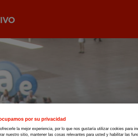
ocupamos por su privacidad
recerle la mejor experiencia, por lo que nos gustaría utilizar cookies para in
r nuestro sitio, mantener las cosas relevantes para usted y habilitar las fun