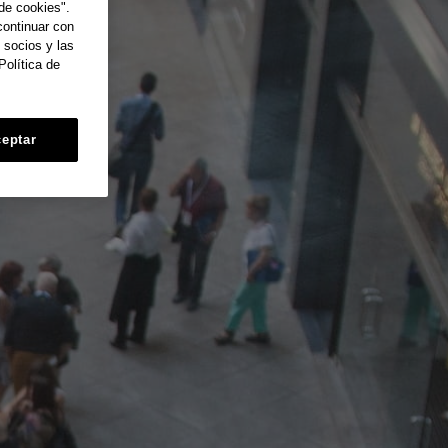
de cookies".
continuar con
 socios y las
Política de
eptar