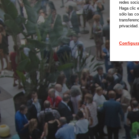
redes soci
Haga clic 
sólo las c
transferenc
privacidad.
Configur