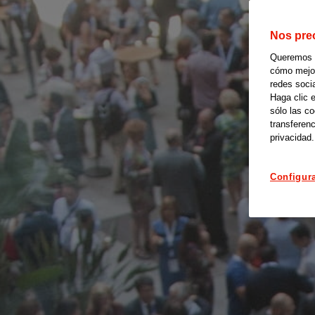
Nos pre
Queremos of
cómo mejora
redes soci
Haga clic 
sólo las c
transferenc
privacidad.
Configur