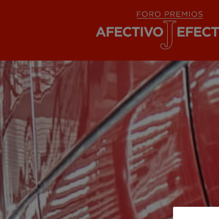
Pasar
al
contenido
principal