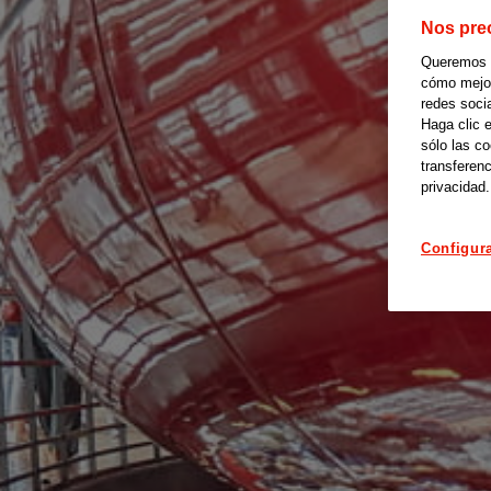
Nos pre
Queremos of
cómo mejora
redes soci
Haga clic 
sólo las c
transferenc
privacidad.
Configur