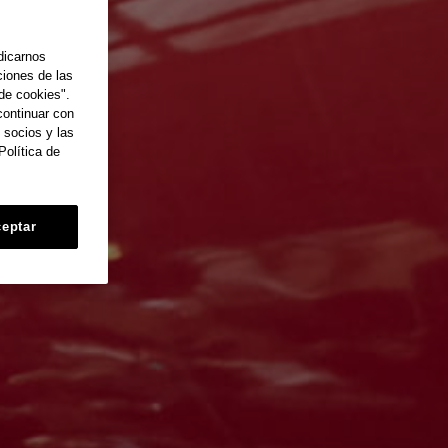
dicarnos
ciones de las
de cookies".
continuar con
 socios y las
Política de
eptar