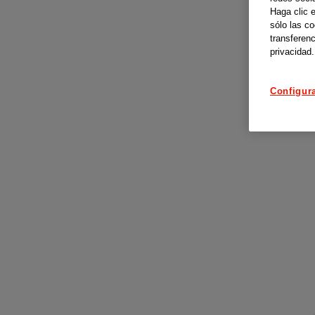
Haga clic 
sólo las c
transferenc
privacidad.
Configur