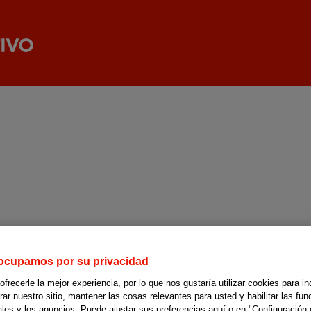
ocupamos por su privacidad
recerle la mejor experiencia, por lo que nos gustaría utilizar cookies para in
r nuestro sitio, mantener las cosas relevantes para usted y habilitar las fun
ales y los anuncios. Puede ajustar sus preferencias aquí o en "Configuración 