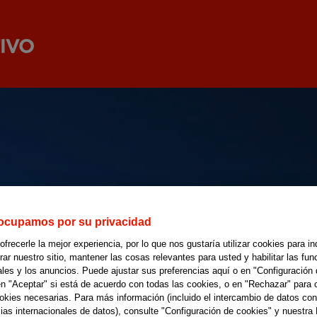
ocupamos por su privacidad
recerle la mejor experiencia, por lo que nos gustaría utilizar cookies para in
r nuestro sitio, mantener las cosas relevantes para usted y habilitar las fun
ales y los anuncios. Puede ajustar sus preferencias aquí o en "Configuración 
en "Aceptar" si está de acuerdo con todas las cookies, o en "Rechazar" para 
ookies necesarias. Para más información (incluido el intercambio de datos con
ias internacionales de datos), consulte "Configuración de cookies" y nuestra 