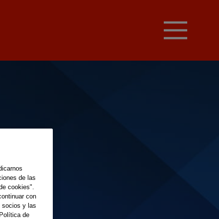
dicarnos
ciones de las
de cookies".
continuar con
 socios y las
Política de