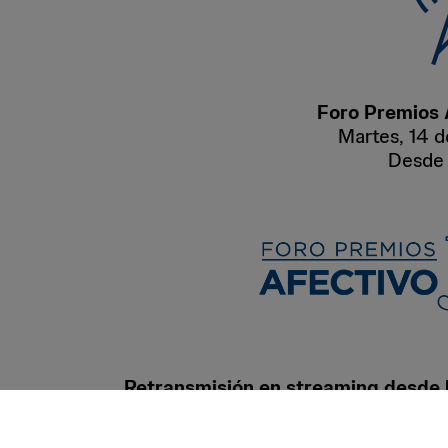
Foro Premios 
Martes, 14 d
Desde 
Retransmisión en streaming desde 
siguiendo