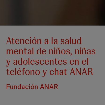
Atención a la salud
mental de niños, niñas
y adolescentes en el
teléfono y chat ANAR
Fundación ANAR