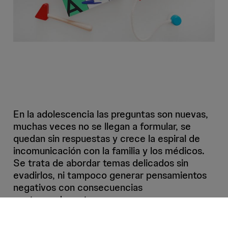
En la adolescencia las preguntas son nuevas,
muchas veces no se llegan a formular, se
quedan sin respuestas y crece la espiral de
incomunicación con la familia y los médicos.
Se trata de abordar temas delicados sin
evadirlos, ni tampoco generar pensamientos
negativos con consecuencias
contraproducentes.