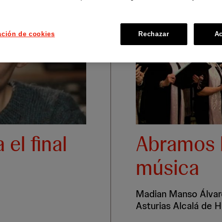
ación de cookies
Rechazar
Ac
el final
Abramos l
música
Madian Manso Álvare
Asturias Alcalá de 