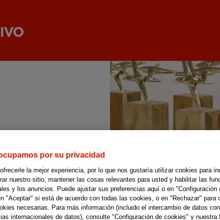
ocupamos por su privacidad
recerle la mejor experiencia, por lo que nos gustaría utilizar cookies para in
r nuestro sitio, mantener las cosas relevantes para usted y habilitar las fun
ales y los anuncios. Puede ajustar sus preferencias aquí o en "Configuración 
en "Aceptar" si está de acuerdo con todas las cookies, o en "Rechazar" para 
ookies necesarias. Para más información (incluido el intercambio de datos con
ias internacionales de datos), consulte "Configuración de cookies" y nuestra 