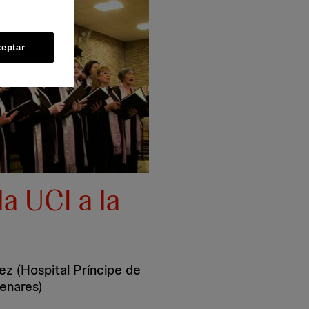
eptar
a UCI a la
z (Hospital Príncipe de
Henares)