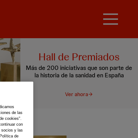
Hall de Premiados
Más de 200 iniciativas que son parte de
la historia de la sanidad en España
Ver ahora
dicarnos
ciones de las
de cookies".
continuar con
 socios y las
Política de