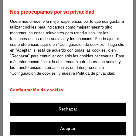
Más de 200 iniciativas que son parte de la
Nos preocupamos por su privacidad
historia de la sanidad en España
Queremos ofrecerle la mejor experiencia, por lo que nos gustaría
utilizar cookies para indicarnos cómo mejorar nuestro sitio,
Ver ahora
mantener las cosas relevantes para usted y habilitar las
funciones de las redes sociales y los anuncios. Puede ajustar
sus preferencias aquí o en "Configuración de cookies". Haga clic
en "Aceptar" si está de acuerdo con todas las cookies, o en
"Rechazar" para continuar con sólo las cookies necesarias. Para
más información (incluido el intercambio de datos con socios y
las transferencias internacionales de datos), consulte
"Configuración de cookies" y nuestra Política de privacidad.
Configuración de cookies
Rechazar
Aceptar