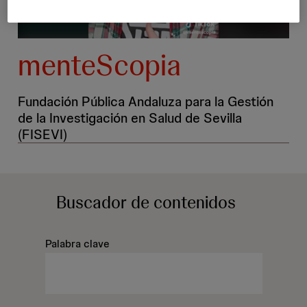
menteScopia
Fundación Pública Andaluza para la Gestión
de la Investigación en Salud de Sevilla
(FISEVI)
Buscador
de contenidos
Palabra clave