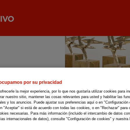
ocupamos por su privacidad
recerle la mejor experiencia, por lo que nos gustaría utilizar cookies para in
r nuestro sitio, mantener las cosas relevantes para usted y habilitar las fun
ales y los anuncios. Puede ajustar sus preferencias aquí o en "Configuración 
en "Aceptar" si está de acuerdo con todas las cookies, o en "Rechazar" para 
ookies necesarias. Para más información (incluido el intercambio de datos con
ias internacionales de datos), consulte "Configuración de cookies" y nuestra 