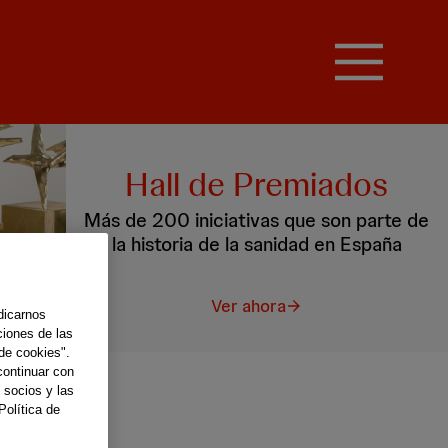
Hall de Premiados
Más de 200 iniciativas que son parte de
la historia de la sanidad en España
Ver ahora
dicarnos
ciones de las
de cookies".
continuar con
 socios y las
Política de