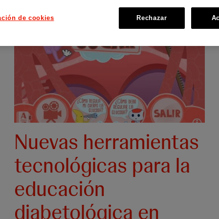
ación de cookies
Rechazar
Ac
Nuevas herramientas
tecnológicas para la
educación
diabetológica en