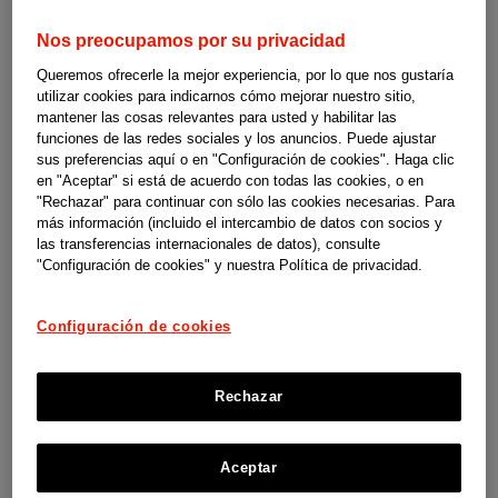
Más de 200 iniciativas que son parte de la
Nos preocupamos por su privacidad
historia de la sanidad en España
Queremos ofrecerle la mejor experiencia, por lo que nos gustaría
utilizar cookies para indicarnos cómo mejorar nuestro sitio,
Ver ahora
mantener las cosas relevantes para usted y habilitar las
funciones de las redes sociales y los anuncios. Puede ajustar
sus preferencias aquí o en "Configuración de cookies". Haga clic
en "Aceptar" si está de acuerdo con todas las cookies, o en
"Rechazar" para continuar con sólo las cookies necesarias. Para
más información (incluido el intercambio de datos con socios y
las transferencias internacionales de datos), consulte
"Configuración de cookies" y nuestra Política de privacidad.
Configuración de cookies
Rechazar
Aceptar