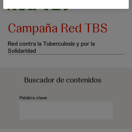
Campaña Red TBS
Red contra la Tuberculosis y por la
Solidaridad
Buscador
de contenidos
Palabra clave