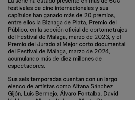
La serie ha estado presente en más de 600
festivales de cine internacionales y sus
capítulos han ganado más de 20 premios,
entre ellos la Biznaga de Plata, Premio del
Público, en la sección oficial de cortometrajes
del Festival de Málaga, marzo de 2023, y el
Premio del Jurado al Mejor corto documental
del Festival de Málaga, marzo de 2024,
acumulando más de diez millones de
espectadores.
Sus seis temporadas cuentan con un largo
elenco de artistas como Aitana Sánchez
Gijón, Luis Bermejo, Álvaro Fontalba, David
Velduque, Alberto Velasco, Marta Otero,
Roberto Pérez Toledo, Abril Zamora, Carolina
Yuste, Enrique Cervantes, Mariola Fuentes,
Candela Peña, Jorge Monge, Irene Arcos,
Eduardo Casanova, Alex de la Croix, Javier