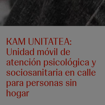
KAM UNITATEA:
Unidad móvil de
atención psicológica y
sociosanitaria en calle
para personas sin
hogar