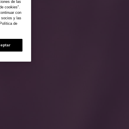
ciones de las
de cookies".
continuar con
 socios y las
Política de
eptar