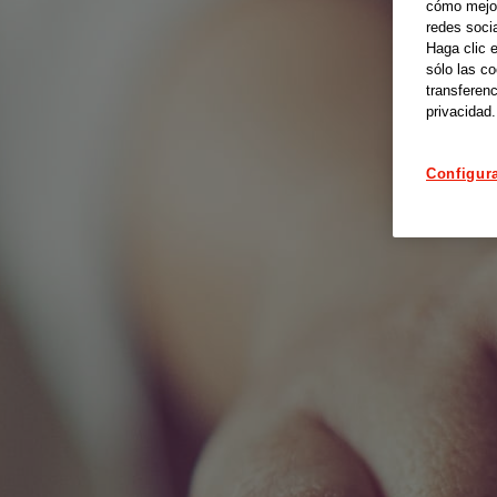
cómo mejora
redes soci
Haga clic 
sólo las c
transferenc
privacidad.
Configur