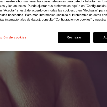
r nuestro sitio, mantener las cosas relevantes para usted y habilitar las fun
ales y los anuncios. Puede ajustar sus preferencias aquí o en "Configuración 
en "Aceptar" si está de acuerdo con todas las cookies, o en "Rechazar" para 
ookies necesarias. Para más información (incluido el intercambio de datos con
ias internacionales de datos), consulte "Configuración de cookies" y nuestra 
ación de cookies
Rechazar
Ac