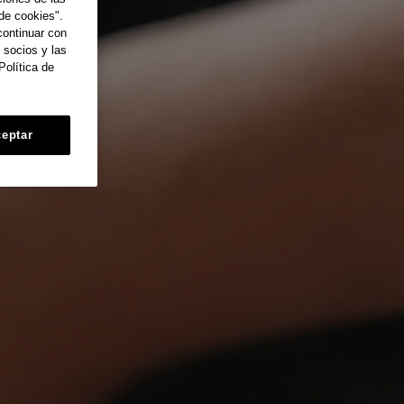
de cookies".
continuar con
 socios y las
Política de
eptar