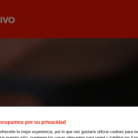
ocupamos por su privacidad
recerle la mejor experiencia, por lo que nos gustaría utilizar cookies para in
r nuestro sitio, mantener las cosas relevantes para usted y habilitar las fun