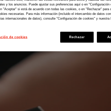
ales y los anuncios. Puede ajustar sus preferencias aquí o en "Configuración 
en "Aceptar" si está de acuerdo con todas las cookies, o en "Rechazar" para 
ookies necesarias. Para más información (incluido el intercambio de datos con
ias internacionales de datos), consulte "Configuración de cookies" y nuestra 
ación de cookies
Rechazar
Ac