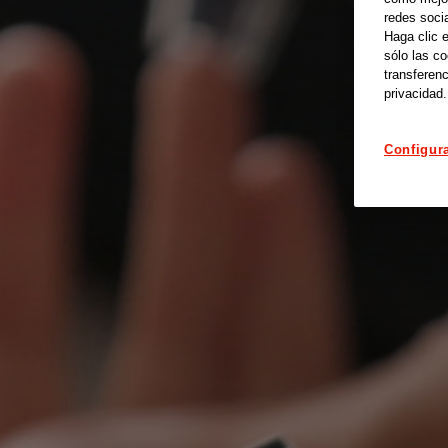
redes soci
Haga clic 
sólo las c
transferenc
privacidad.
Configur