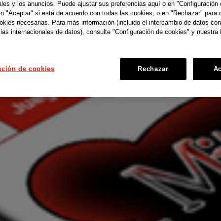
ales y los anuncios. Puede ajustar sus preferencias aquí o en "Configuración 
en "Aceptar" si está de acuerdo con todas las cookies, o en "Rechazar" para 
ookies necesarias. Para más información (incluido el intercambio de datos con
ias internacionales de datos), consulte "Configuración de cookies" y nuestra 
ación de cookies
Rechazar
Ac