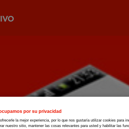
ocupamos por su privacidad
recerle la mejor experiencia, por lo que nos gustaría utilizar cookies para in
r nuestro sitio, mantener las cosas relevantes para usted y habilitar las fun