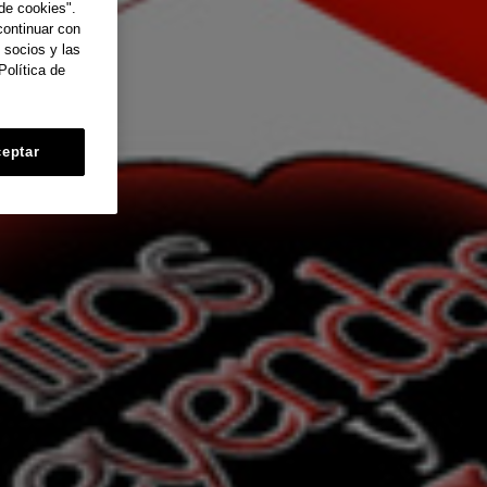
de cookies".
continuar con
 socios y las
Política de
eptar