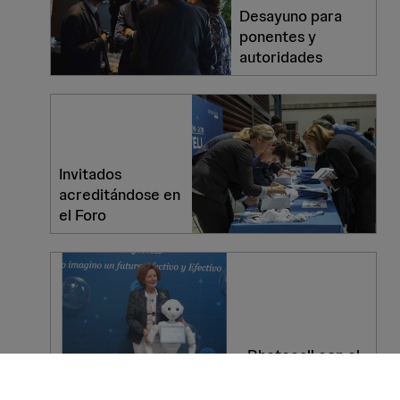
Desayuno para
ponentes y
autoridades
Invitados
acreditándose en
el Foro
Photocall con el
robot Pepper