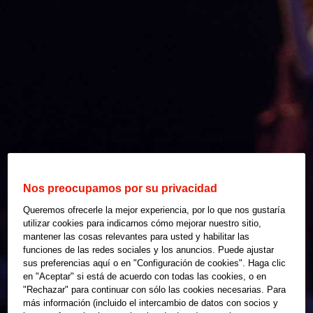
Nos preocupamos por su privacidad
Queremos ofrecerle la mejor experiencia, por lo que nos gustaría
utilizar cookies para indicarnos cómo mejorar nuestro sitio,
mantener las cosas relevantes para usted y habilitar las
funciones de las redes sociales y los anuncios. Puede ajustar
sus preferencias aquí o en "Configuración de cookies". Haga clic
en "Aceptar" si está de acuerdo con todas las cookies, o en
"Rechazar" para continuar con sólo las cookies necesarias. Para
más información (incluido el intercambio de datos con socios y