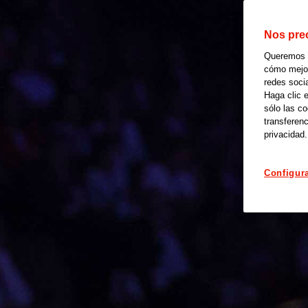
Nos pre
Queremos of
cómo mejora
redes soci
Haga clic 
sólo las c
transferenc
privacidad.
Configur