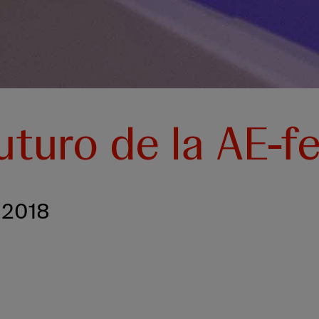
uturo de la AE-f
l 2018