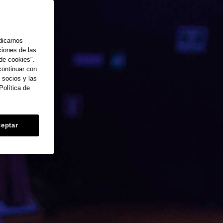
dicarnos
ciones de las
de cookies".
continuar con
 socios y las
Política de
eptar