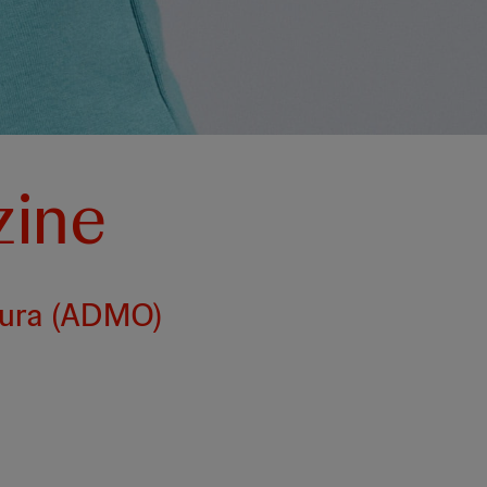
zine
dura (ADMO)