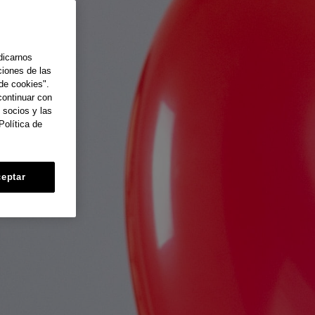
dicarnos
ciones de las
de cookies".
continuar con
 socios y las
Política de
eptar