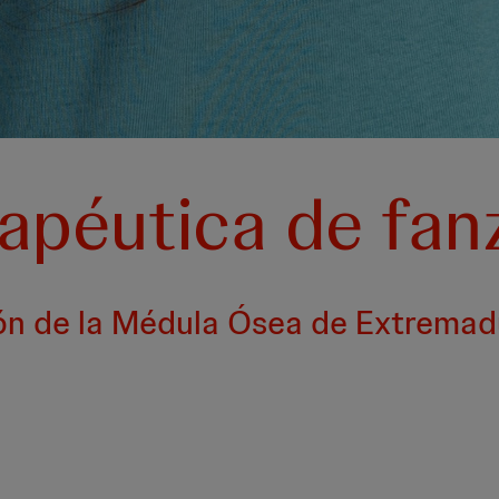
apéutica de fan
ión de la Médula Ósea de Extrema