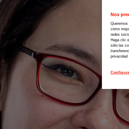
Nos pre
Queremos of
cómo mejora
redes soci
Haga clic 
sólo las c
transferenc
privacidad.
Configur