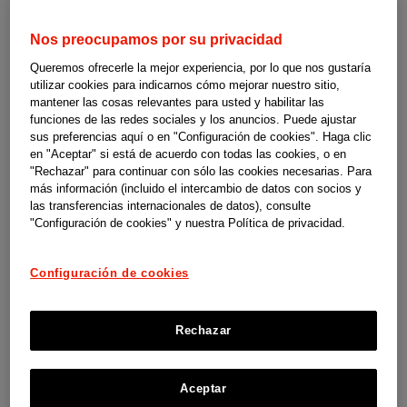
Más de 200 iniciativas que son parte de la
historia de la sanidad en España
Nos preocupamos por su privacidad
Queremos ofrecerle la mejor experiencia, por lo que nos gustaría
utilizar cookies para indicarnos cómo mejorar nuestro sitio,
Ver ahora
mantener las cosas relevantes para usted y habilitar las
funciones de las redes sociales y los anuncios. Puede ajustar
sus preferencias aquí o en "Configuración de cookies". Haga clic
en "Aceptar" si está de acuerdo con todas las cookies, o en
"Rechazar" para continuar con sólo las cookies necesarias. Para
más información (incluido el intercambio de datos con socios y
las transferencias internacionales de datos), consulte
"Configuración de cookies" y nuestra Política de privacidad.
Configuración de cookies
Rechazar
Aceptar