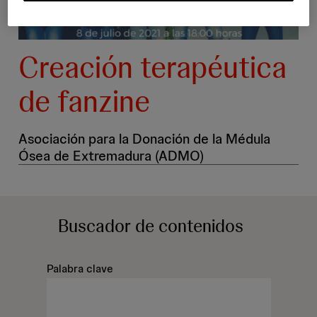
Creación terapéutica
de fanzine
Asociación para la Donación de la Médula
Ósea de Extremadura (ADMO)
Buscador
de contenidos
Palabra clave