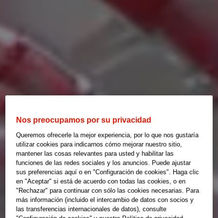
Nos preocupamos por su privacidad
Queremos ofrecerle la mejor experiencia, por lo que nos gustaría
utilizar cookies para indicarnos cómo mejorar nuestro sitio,
mantener las cosas relevantes para usted y habilitar las
funciones de las redes sociales y los anuncios. Puede ajustar
sus preferencias aquí o en "Configuración de cookies". Haga clic
en "Aceptar" si está de acuerdo con todas las cookies, o en
"Rechazar" para continuar con sólo las cookies necesarias. Para
más información (incluido el intercambio de datos con socios y
las transferencias internacionales de datos), consulte