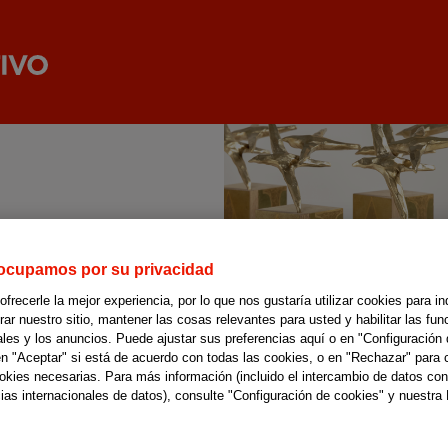
ocupamos por su privacidad
recerle la mejor experiencia, por lo que nos gustaría utilizar cookies para in
r nuestro sitio, mantener las cosas relevantes para usted y habilitar las fun
ales y los anuncios. Puede ajustar sus preferencias aquí o en "Configuración 
en "Aceptar" si está de acuerdo con todas las cookies, o en "Rechazar" para 
ookies necesarias. Para más información (incluido el intercambio de datos con
ias internacionales de datos), consulte "Configuración de cookies" y nuestra 