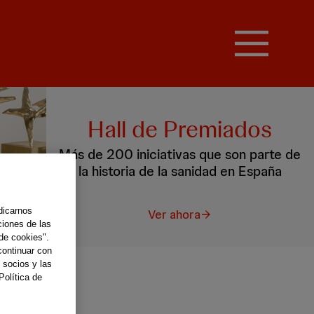
Hall de Premiados
Más de 200 iniciativas que son parte de
la historia de la sanidad en España
dicarnos
Ver ahora
ciones de las
de cookies".
continuar con
 socios y las
Política de