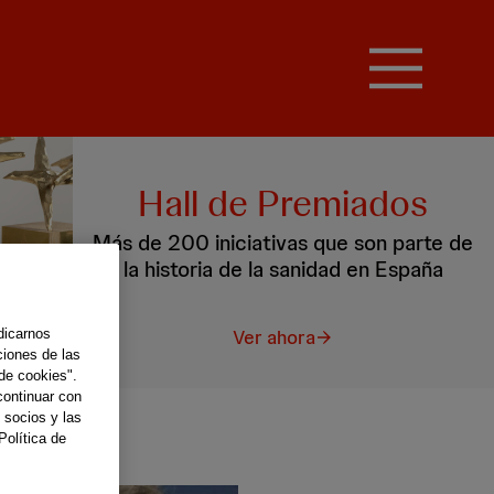
Hall de Premiados
Más de 200 iniciativas que son parte de
la historia de la sanidad en España
Ver ahora
dicarnos
ciones de las
de cookies".
continuar con
 socios y las
Política de