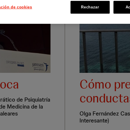
ación de cookies
Rechazar
Ac
Roca
Cómo prev
conductas
rático de Psiquiatría
de Medicina de la
Baleares
Olga Fernández Cas
Interesante)