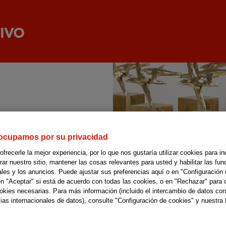
ocupamos por su privacidad
recerle la mejor experiencia, por lo que nos gustaría utilizar cookies para in
r nuestro sitio, mantener las cosas relevantes para usted y habilitar las fun
ales y los anuncios. Puede ajustar sus preferencias aquí o en "Configuración 
en "Aceptar" si está de acuerdo con todas las cookies, o en "Rechazar" para 
ookies necesarias. Para más información (incluido el intercambio de datos con
ias internacionales de datos), consulte "Configuración de cookies" y nuestra 