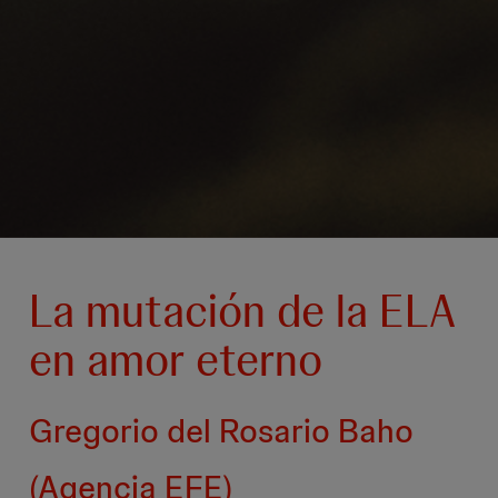
La mutación de la ELA
en amor eterno
Gregorio del Rosario Baho
(Agencia EFE)