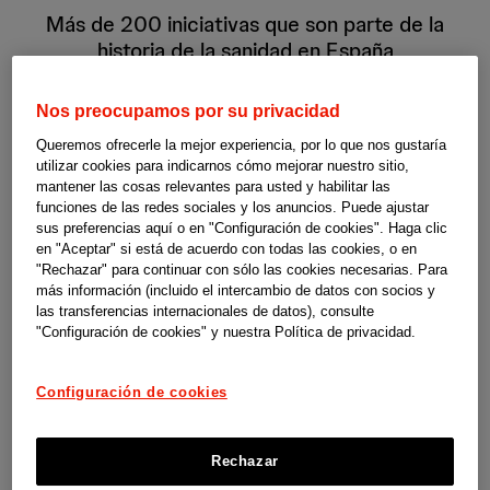
Más de 200 iniciativas que son parte de la
historia de la sanidad en España
Nos preocupamos por su privacidad
Ver ahora
Queremos ofrecerle la mejor experiencia, por lo que nos gustaría
utilizar cookies para indicarnos cómo mejorar nuestro sitio,
mantener las cosas relevantes para usted y habilitar las
funciones de las redes sociales y los anuncios. Puede ajustar
sus preferencias aquí o en "Configuración de cookies". Haga clic
en "Aceptar" si está de acuerdo con todas las cookies, o en
"Rechazar" para continuar con sólo las cookies necesarias. Para
más información (incluido el intercambio de datos con socios y
las transferencias internacionales de datos), consulte
"Configuración de cookies" y nuestra Política de privacidad.
Configuración de cookies
Rechazar